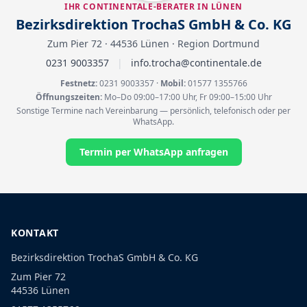
IHR CONTINENTALE-BERATER IN LÜNEN
Bezirksdirektion TrochaS GmbH & Co. KG
Zum Pier 72 · 44536 Lünen · Region Dortmund
0231 9003357
|
info.trocha@continentale.de
Festnetz:
0231 9003357
·
Mobil:
01577 1355766
Öffnungszeiten:
Mo–Do 09:00–17:00 Uhr, Fr 09:00–15:00 Uhr
Sonstige Termine nach Vereinbarung — persönlich, telefonisch oder per
WhatsApp.
Termin per WhatsApp anfragen
KONTAKT
Bezirksdirektion TrochaS GmbH & Co. KG
Zum Pier 72
44536 Lünen